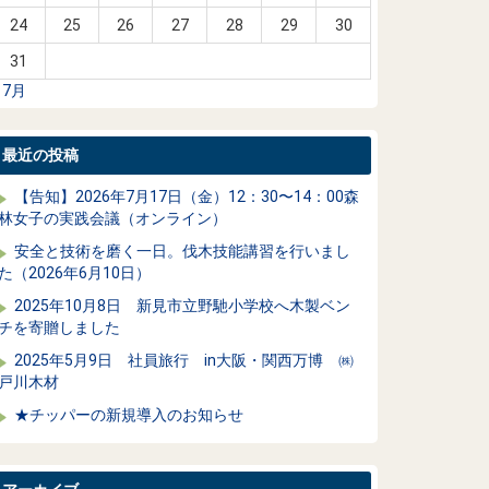
24
25
26
27
28
29
30
31
 7月
最近の投稿
【告知】2026年7月17日（金）12：30〜14：00森
林女子の実践会議（オンライン）
安全と技術を磨く一日。伐木技能講習を行いまし
た（2026年6月10日）
2025年10月8日 新見市立野馳小学校へ木製ベン
チを寄贈しました
2025年5月9日 社員旅行 in大阪・関西万博 ㈱
戸川木材
★チッパーの新規導入のお知らせ