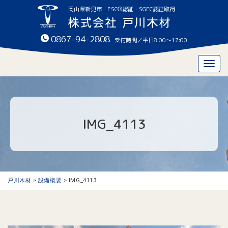
岡山県新見市 FSC®認証・SGEC認証取得
0867-94-2808
受付時間／平日8:00〜17:00
Togg
navig
IMG_4113
戸川木材
>
設備概要
>
IMG_4113