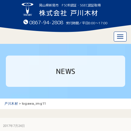
岡山県新見市 FSC®認証・SGEC認証取得
0867-94-2808
受付時間／平日8:00〜17:00
Togg
navig
NEWS
戸川木材
>
togawa_img11
2017年7月24日