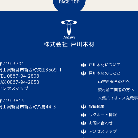
PAGE TOP
〒719-3701
戸川木材について
岡山県新見市哲西町矢田3569-1
戸川木材のしごと
TEL 0867-94-2808
山林所有者の方へ
FAX 0867-94-2858
アクセスマップ
製材加工業者の方へ
木質バイオマス発電事
〒719-3813
設備概要
岡山県新見市哲西町八鳥44-3
リクルート情報
お問い合わせ
アクセスマップ