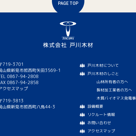
PAGE TOP
〒719-3701
戸川木材について
岡山県新見市哲西町矢田3569-1
戸川木材のしごと
TEL 0867-94-2808
山林所有者の方へ
FAX 0867-94-2858
アクセスマップ
製材加工業者の方へ
木質バイオマス発電事
〒719-3813
設備概要
岡山県新見市哲西町八鳥44-3
リクルート情報
お問い合わせ
アクセスマップ