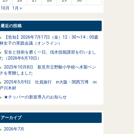
25
26
27
28
29
30
 10月
1月 »
最近の投稿
【告知】2026年7月17日（金）12：30〜14：00森
林女子の実践会議（オンライン）
安全と技術を磨く一日。伐木技能講習を行いまし
た（2026年6月10日）
2025年10月8日 新見市立野馳小学校へ木製ベン
チを寄贈しました
2025年5月9日 社員旅行 in大阪・関西万博 ㈱
戸川木材
★チッパーの新規導入のお知らせ
アーカイブ
2026年7月